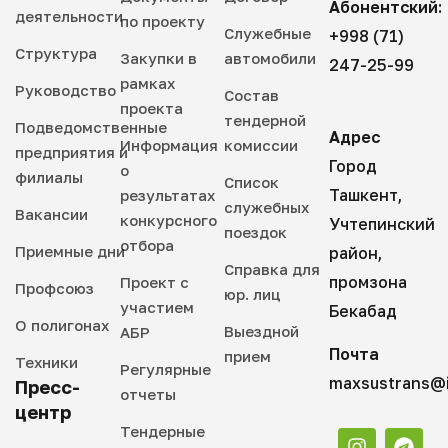
Абонентский:
деятельности
по проекту
Служебные
+998 (71)
Структура
Закупки в
автомобили
247-25-99
рамках
Руководство
Состав
проекта
тендерной
Подведомственные
Адрес
Информация
комиссии
предприятия и
Город
о
филиалы
Список
Ташкент,
результатах
служебных
Вакансии
конкурсного
Учтепинский
поездок
отбора
Приемные дни
район,
Справка для
промзона
Проект с
Профсоюз
юр. лиц
участием
Бекабад
О полигонах
Выездной
АБР
Почта
прием
Техники
Регулярные
maxsustrans@i
Пресс-
отчеты
центр
Тендерные