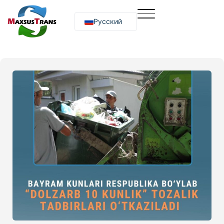
Русский
O‘zbekcha
English