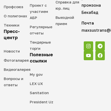
Справка для
промзона
Проект с
Профсоюз
юр. лиц
участием
Бекабад
О полигонах
Выездной
АБР
Почта
прием
Техники
Регулярные
maxsustrans@i
Пресс-
отчеты
центр
Тендерные
торги
Новости
Полезные
Фотогаларея
ссылки
Видеогалерея
My gov
Вопросы и
LEX UX
ответы
Sanitation
President Uz