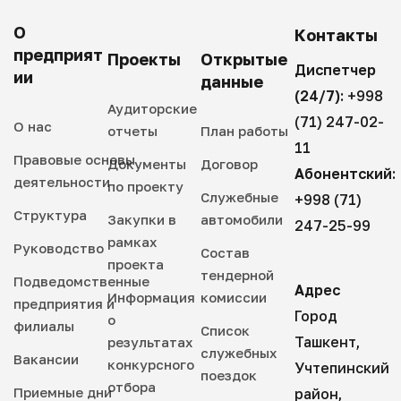
О
Контакты
предприят
Проекты
Открытые
Диспетчер
ии
данные
(24/7):
+998
Аудиторские
(71) 247-02-
О нас
отчеты
План работы
11
Правовые основы
Документы
Договор
Абонентский:
деятельности
по проекту
Служебные
+998 (71)
Структура
Закупки в
автомобили
247-25-99
рамках
Руководство
Состав
проекта
тендерной
Подведомственные
Адрес
Информация
комиссии
предприятия и
Город
о
филиалы
Список
Ташкент,
результатах
служебных
Вакансии
конкурсного
Учтепинский
поездок
отбора
Приемные дни
район,