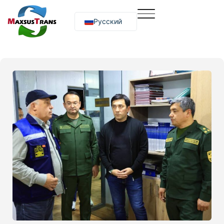
Русский
O‘zbekcha
English