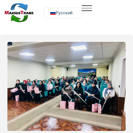
Русский
O‘zbekcha
English