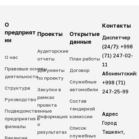
О
Контакты
предприят
Проекты
Открытые
Диспетчер
ии
данные
(24/7):
+998
Аудиторские
(71) 247-02-
О нас
отчеты
План работы
11
Правовые основы
Документы
Договор
Абонентский:
деятельности
по проекту
Служебные
+998 (71)
Структура
Закупки в
автомобили
247-25-99
рамках
Руководство
Состав
проекта
тендерной
Подведомственные
Адрес
Информация
комиссии
предприятия и
Город
о
филиалы
Список
Ташкент,
результатах
служебных
Вакансии