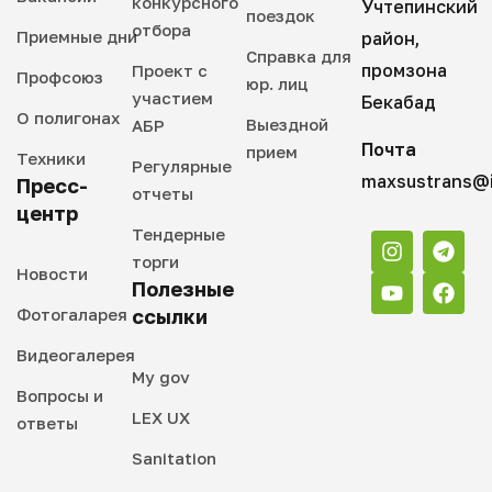
конкурсного
Учтепинский
поездок
отбора
Приемные дни
район,
Справка для
промзона
Проект с
Профсоюз
юр. лиц
участием
Бекабад
О полигонах
Выездной
АБР
Почта
прием
Техники
Регулярные
maxsustrans@i
Пресс-
отчеты
центр
Тендерные
торги
Новости
Полезные
Фотогаларея
ссылки
Видеогалерея
My gov
Вопросы и
LEX UX
ответы
Sanitation