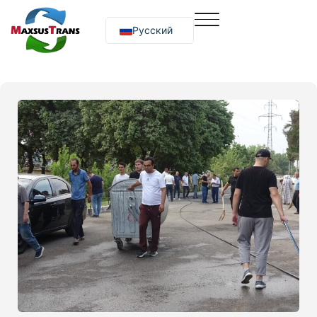
Русский
O‘zbekcha
English