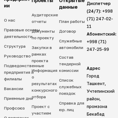
Проекты
Открытые
Диспетчер
ии
данные
(24/7):
+998
Аудиторские
(71) 247-02-
О нас
отчеты
План работы
11
Правовые основы
Документы
Договор
Абонентский:
деятельности
по проекту
Служебные
+998 (71)
Структура
Закупки в
автомобили
247-25-99
рамках
Руководство
Состав
проекта
тендерной
Подведомственные
Адрес
Информация
комиссии
предприятия и
Город
о
филиалы
Список
Ташкент,
результатах
служебных
Вакансии
конкурсного
Учтепинский
поездок
отбора
Приемные дни
район,
Справка для
промзона
Проект с
Профсоюз
юр. лиц
участием
Бекабад
О полигонах