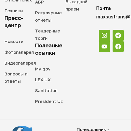
Выездной
АБР
Почта
прием
Техники
Регулярные
maxsustrans@i
Пресс-
отчеты
центр
Тендерные
торги
Новости
Полезные
Фотогаларея
ссылки
Видеогалерея
My gov
Вопросы и
LEX UX
ответы
Sanitation
President Uz
Понедельник -