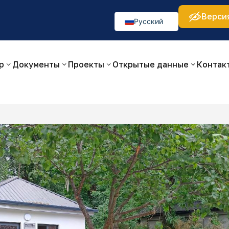
Верси
а:
Изображения:
Аа
Аа
Аа
👁
🚫
Русский
O‘zbekcha
English
р
Документы
Проекты
Открытые данные
Контак