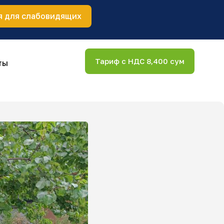
я для слабовидящих
Тариф с НДС 8,400 сум
ты