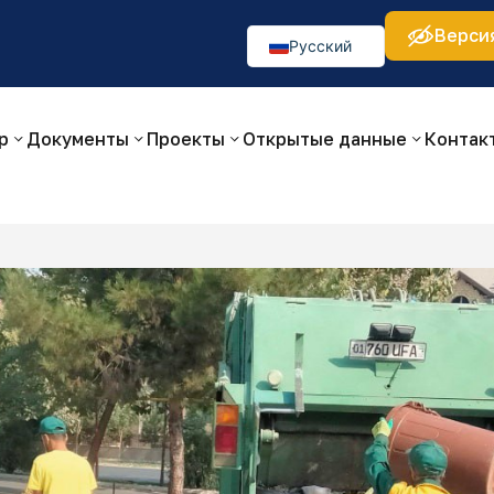
Верси
а:
Изображения:
Аа
Аа
Аа
👁
🚫
Русский
O‘zbekcha
English
р
Документы
Проекты
Открытые данные
Контак