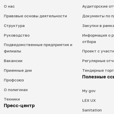
О нас
Аудиторские от
Правовые основы деятельности
Документы по п
Структура
Закупки в рамк
Руководство
Информация о р
отбора
Подведомственные предприятия и
филиалы
Проект с участ
Вакансии
Регулярные отч
Приемные дни
Тендерные торг
Полезные сс
Профсоюз
О полигонах
My gov
Техники
LEX UX
Пресс-центр
Sanitation