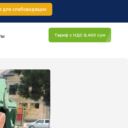
я для слабовидящих
Тариф с НДС 8,400 сум
ты