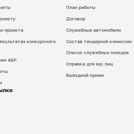
четы
План работы
роекту
Договор
ах проекта
Служебные автомобили
езультатах конкурсного
Состав тендерной комиссии
Список служебных поездок
ием АБР
Справка для юр. лиц
еты
Выездной прием
и
ылки