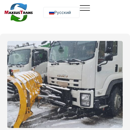
Русский
O‘zbekcha
English