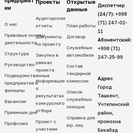
предприят
Проекты
Открытые
Диспетчер
ии
данные
(24/7):
+998
Аудиторские
(71) 247-02-
О нас
отчеты
План работы
11
Правовые основы
Документы
Договор
Абонентский:
деятельности
по проекту
Служебные
+998 (71)
Структура
Закупки в
автомобили
247-25-99
рамках
Руководство
Состав
проекта
тендерной
Подведомственные
Адрес
Информация
комиссии
предприятия и
Город
о
филиалы
Список
Ташкент,
результатах
служебных
Вакансии
конкурсного
Учтепинский
поездок
отбора
Приемные дни
район,
Справка для
промзона
Проект с
Профсоюз
юр. лиц
участием
Бекабад