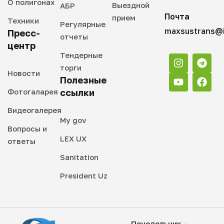
О полигонах
Выездной
АБР
Почта
прием
Техники
Регулярные
maxsustrans@i
Пресс-
отчеты
центр
Тендерные
торги
Новости
Полезные
Фотогаларея
ссылки
Видеогалерея
My gov
Вопросы и
LEX UX
ответы
Sanitation
President Uz
Понедельник -