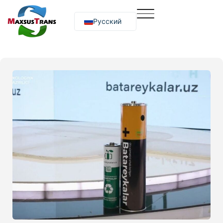
Русский
O‘zbekcha
English