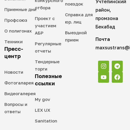
конкурсного
Учтепинский
поездок
отбора
Приемные дни
район,
Справка для
промзона
Проект с
Профсоюз
юр. лиц
участием
Бекабад
О полигонах
Выездной
АБР
Почта
прием
Техники
Регулярные
maxsustrans@i
Пресс-
отчеты
центр
Тендерные
торги
Новости
Полезные
Фотогаларея
ссылки
Видеогалерея
My gov
Вопросы и
LEX UX
ответы
Sanitation