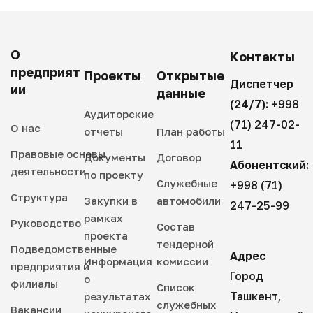
О
Контакты
предприят
Проекты
Открытые
Диспетчер
ии
данные
(24/7):
+998
Аудиторские
(71) 247-02-
О нас
отчеты
План работы
11
Правовые основы
Документы
Договор
Абонентский:
деятельности
по проекту
Служебные
+998 (71)
Структура
Закупки в
автомобили
247-25-99
рамках
Руководство
Состав
проекта
тендерной
Подведомственные
Адрес
Информация
комиссии
предприятия и
Город
о
филиалы
Список
Ташкент,
результатах
служебных
Вакансии