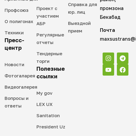
Справка для
промзона
Проект с
Профсоюз
юр. лиц
участием
Бекабад
О полигонах
Выездной
АБР
Почта
прием
Техники
Регулярные
maxsustrans@i
Пресс-
отчеты
центр
Тендерные
торги
Новости
Полезные
Фотогаларея
ссылки
Видеогалерея
My gov
Вопросы и
LEX UX
ответы
Sanitation
President Uz