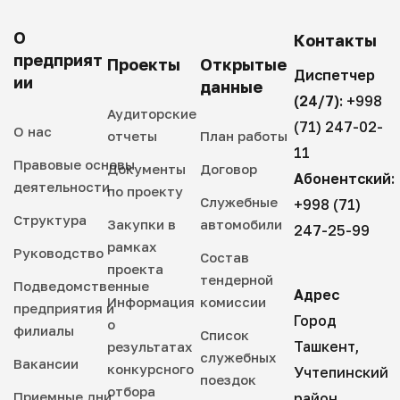
О
Контакты
предприят
Проекты
Открытые
Диспетчер
ии
данные
(24/7):
+998
Аудиторские
(71) 247-02-
О нас
отчеты
План работы
11
Правовые основы
Документы
Договор
Абонентский:
деятельности
по проекту
Служебные
+998 (71)
Структура
Закупки в
автомобили
247-25-99
рамках
Руководство
Состав
проекта
тендерной
Подведомственные
Адрес
Информация
комиссии
предприятия и
Город
о
филиалы
Список
Ташкент,
результатах
служебных
Вакансии
конкурсного
Учтепинский
поездок
отбора
Приемные дни
район,