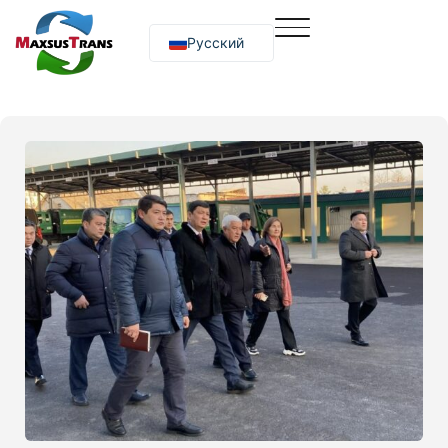
Русский
O‘zbekcha
English