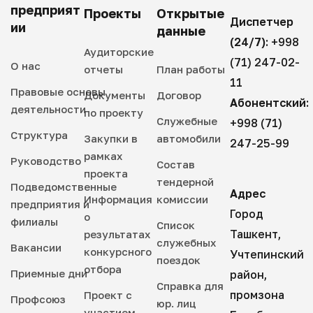
предприят
Проекты
Открытые
Диспетчер
ии
данные
(24/7):
+998
Аудиторские
(71) 247-02-
О нас
отчеты
План работы
11
Правовые основы
Документы
Договор
Абонентский:
деятельности
по проекту
Служебные
+998 (71)
Структура
Закупки в
автомобили
247-25-99
рамках
Руководство
Состав
проекта
тендерной
Подведомственные
Адрес
Информация
комиссии
предприятия и
Город
о
филиалы
Список
Ташкент,
результатах
служебных
Вакансии
конкурсного
Учтепинский
поездок
отбора
Приемные дни
район,
Справка для
промзона
Проект с
Профсоюз
юр. лиц
участием