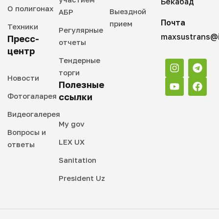
Бекабад
О полигонах
Выездной
АБР
Почта
прием
Техники
Регулярные
maxsustrans@i
Пресс-
отчеты
центр
Тендерные
торги
Новости
Полезные
Фотогаларея
ссылки
Видеогалерея
My gov
Вопросы и
LEX UX
ответы
Sanitation
President Uz