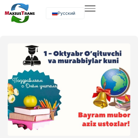
Русский
O‘zbekcha
English