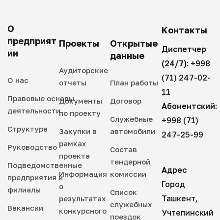
О
Контакты
предприят
Проекты
Открытые
Диспетчер
ии
данные
(24/7):
+998
Аудиторские
(71) 247-02-
О нас
отчеты
План работы
11
Правовые основы
Документы
Договор
Абонентский:
деятельности
по проекту
Служебные
+998 (71)
Структура
Закупки в
автомобили
247-25-99
рамках
Руководство
Состав
проекта
тендерной
Подведомственные
Адрес
Информация
комиссии
предприятия и
Город
о
филиалы
Список
Ташкент,
результатах
служебных
Вакансии
конкурсного
Учтепинский
поездок