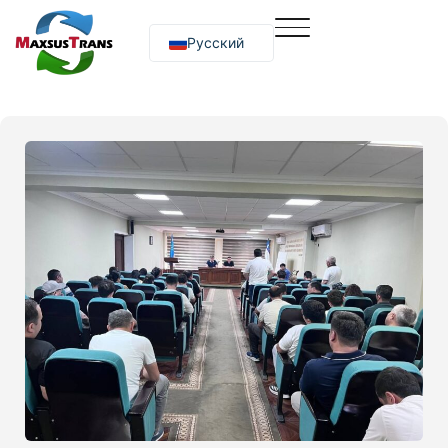
Русский
O‘zbekcha
English