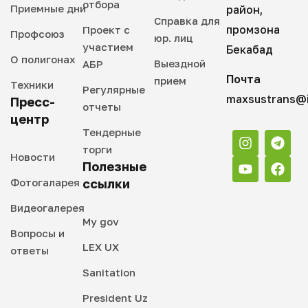
отбора
Приемные дни
район,
Справка для
промзона
Проект с
Профсоюз
юр. лиц
участием
Бекабад
О полигонах
Выездной
АБР
Почта
прием
Техники
Регулярные
maxsustrans@i
Пресс-
отчеты
центр
Тендерные
торги
Новости
Полезные
Фотогаларея
ссылки
Видеогалерея
My gov
Вопросы и
LEX UX
ответы
Sanitation
President Uz