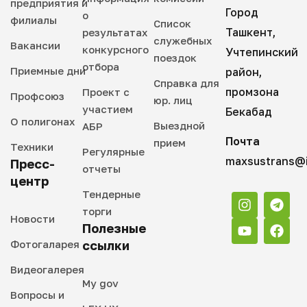
предприятия и
Город
о
филиалы
Список
Ташкент,
результатах
служебных
Вакансии
конкурсного
Учтепинский
поездок
отбора
Приемные дни
район,
Справка для
промзона
Проект с
Профсоюз
юр. лиц
участием
Бекабад
О полигонах
Выездной
АБР
Почта
прием
Техники
Регулярные
maxsustrans@i
Пресс-
отчеты
центр
Тендерные
торги
Новости
Полезные
Фотогаларея
ссылки
Видеогалерея
My gov
Вопросы и