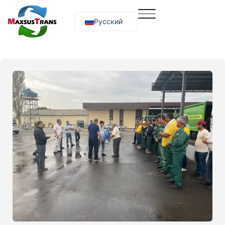
Русский
O‘zbekcha
English