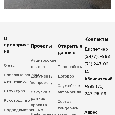
О
Контакты
предприят
Проекты
Открытые
Диспетчер
ии
данные
(24/7):
+998
Аудиторские
(71) 247-02-
О нас
отчеты
План работы
11
Правовые основы
Документы
Договор
Абонентский:
деятельности
по проекту
Служебные
+998 (71)
Структура
Закупки в
автомобили
247-25-99
рамках
Руководство
Состав
проекта
тендерной
Подведомственные
Адрес
Информация
комиссии