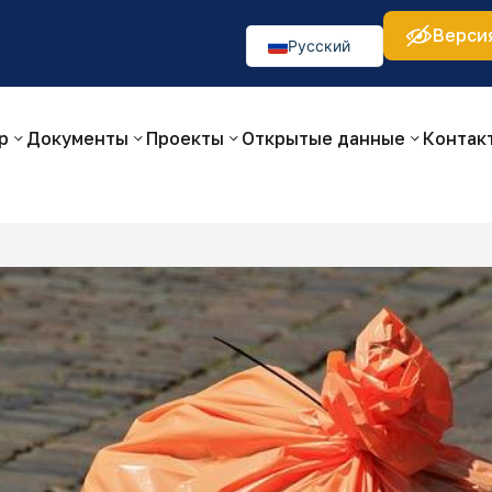
Верси
а:
Изображения:
Аа
Аа
Аа
👁
🚫
Русский
O‘zbekcha
English
р
Документы
Проекты
Открытые данные
Контак