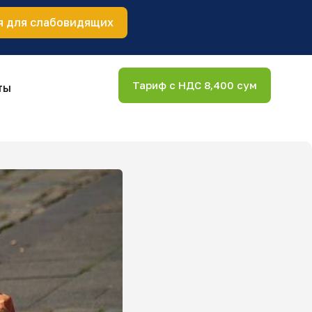
я для слабовидящих
Тариф с НДС 8,400 сум
ты