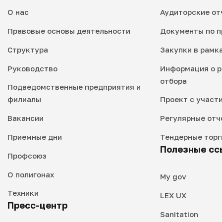
О нас
Аудиторские от
Правовые основы деятельности
Документы по п
Структура
Закупки в рамк
Руководство
Информация о р
отбора
Подведомственные предприятия и
филиалы
Проект с участ
Вакансии
Регулярные отч
Приемные дни
Тендерные торг
Полезные сс
Профсоюз
О полигонах
My gov
Техники
LEX UX
Пресс-центр
Sanitation