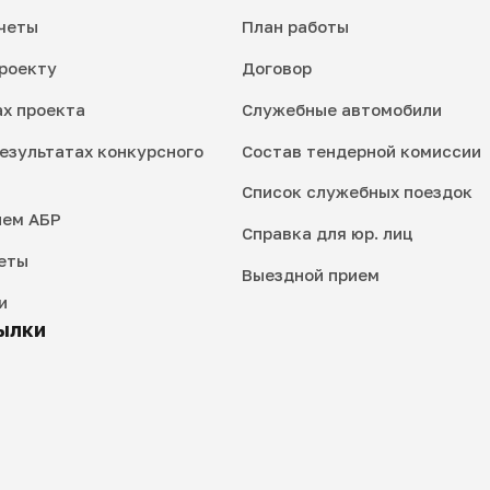
четы
План работы
роекту
Договор
ах проекта
Служебные автомобили
езультатах конкурсного
Состав тендерной комиссии
Список служебных поездок
ием АБР
Справка для юр. лиц
еты
Выездной прием
и
ылки