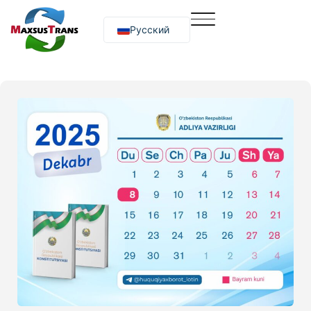
Русский
O‘zbekcha
English