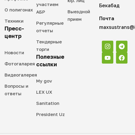
юр. лиц
участием
Бекабад
О полигонах
Выездной
АБР
Почта
прием
Техники
Регулярные
maxsustrans@i
Пресс-
отчеты
центр
Тендерные
торги
Новости
Полезные
Фотогаларея
ссылки
Видеогалерея
My gov
Вопросы и
LEX UX
ответы
Sanitation
President Uz