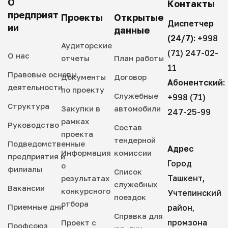
О
Контакты
предприят
Проекты
Открытые
Диспетчер
ии
данные
(24/7):
+998
Аудиторские
(71) 247-02-
О нас
отчеты
План работы
11
Правовые основы
Документы
Договор
Абонентский:
деятельности
по проекту
Служебные
+998 (71)
Структура
Закупки в
автомобили
247-25-99
рамках
Руководство
Состав
проекта
тендерной
Подведомственные
Адрес
Информация
комиссии
предприятия и
Город
о
филиалы
Список
Ташкент,
результатах
служебных
Вакансии
конкурсного
Учтепинский
поездок
отбора
Приемные дни
район,
Справка для
промзона
Проект с
Профсоюз