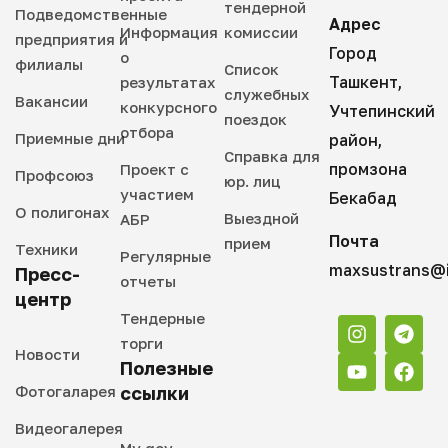
тендерной
Подведомственные
Адрес
Информация
комиссии
предприятия и
Город
о
филиалы
Список
Ташкент,
результатах
служебных
Вакансии
конкурсного
Учтепинский
поездок
отбора
Приемные дни
район,
Справка для
промзона
Проект с
Профсоюз
юр. лиц
участием
Бекабад
О полигонах
Выездной
АБР
Почта
прием
Техники
Регулярные
maxsustrans@i
Пресс-
отчеты
центр
Тендерные
торги
Новости
Полезные
Фотогаларея
ссылки
Видеогалерея
My gov