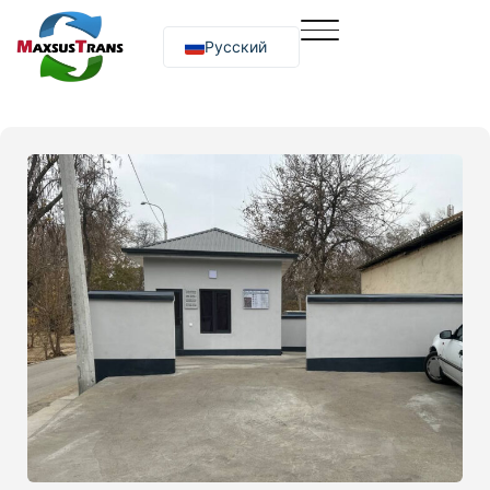
Русский
O‘zbekcha
English