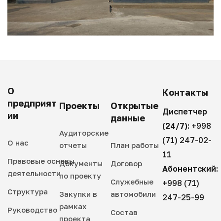
О
Контакты
предприят
Проекты
Открытые
Диспетчер
ии
данные
(24/7):
+998
Аудиторские
(71) 247-02-
О нас
отчеты
План работы
11
Правовые основы
Документы
Договор
Абонентский:
деятельности
по проекту
Служебные
+998 (71)
Структура
Закупки в
автомобили
247-25-99
рамках
Руководство
Состав
проекта