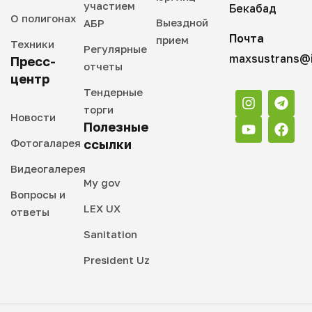
участием
Бекабад
О полигонах
Выездной
АБР
Почта
прием
Техники
Регулярные
maxsustrans@i
Пресс-
отчеты
центр
Тендерные
торги
Новости
Полезные
Фотогаларея
ссылки
Видеогалерея
My gov
Вопросы и
LEX UX
ответы
Sanitation
President Uz