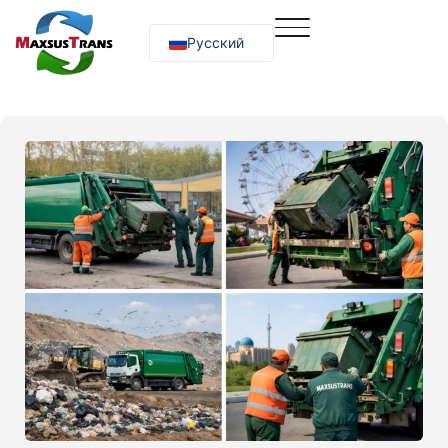
Русский
O‘zbekcha
English