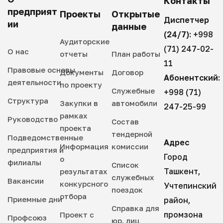
Контакты
предприят
Проекты
Открытые
Диспетчер
ии
данные
(24/7):
+998
Аудиторские
(71) 247-02-
О нас
отчеты
План работы
11
Правовые основы
Документы
Договор
Абонентский:
деятельности
по проекту
Служебные
+998 (71)
Структура
Закупки в
автомобили
247-25-99
рамках
Руководство
Состав
проекта
тендерной
Подведомственные
Адрес
Информация
комиссии
предприятия и
Город
о
филиалы
Список
Ташкент,
результатах
служебных
Вакансии
конкурсного
Учтепинский
поездок
отбора
Приемные дни
район,
Справка для
промзона
Проект с
Профсоюз
юр. лиц