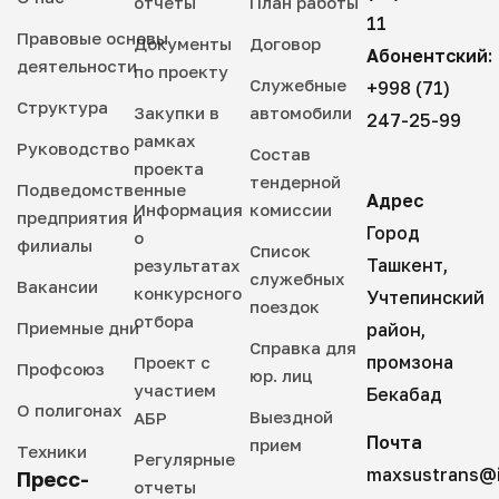
отчеты
План работы
11
Правовые основы
Документы
Договор
Абонентский:
деятельности
по проекту
Служебные
+998 (71)
Структура
Закупки в
автомобили
247-25-99
рамках
Руководство
Состав
проекта
тендерной
Подведомственные
Адрес
Информация
комиссии
предприятия и
Город
о
филиалы
Список
Ташкент,
результатах
служебных
Вакансии
конкурсного
Учтепинский
поездок
отбора
Приемные дни
район,
Справка для
промзона
Проект с
Профсоюз
юр. лиц
участием
Бекабад
О полигонах
Выездной
АБР
Почта
прием
Техники
Регулярные
maxsustrans@i
Пресс-
отчеты