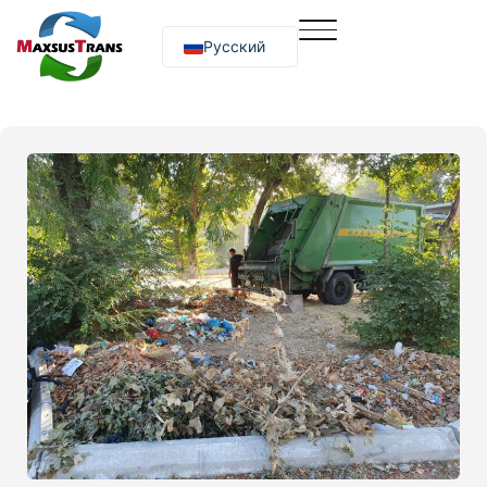
Русский
O‘zbekcha
English