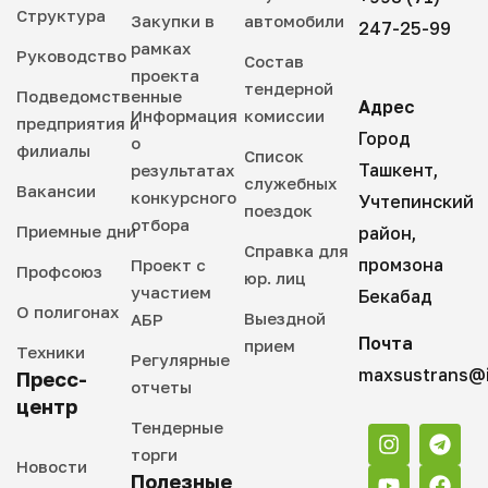
Структура
Закупки в
автомобили
247-25-99
рамках
Руководство
Состав
проекта
тендерной
Подведомственные
Адрес
Информация
комиссии
предприятия и
Город
о
филиалы
Список
Ташкент,
результатах
служебных
Вакансии
конкурсного
Учтепинский
поездок
отбора
Приемные дни
район,
Справка для
промзона
Проект с
Профсоюз
юр. лиц
участием
Бекабад
О полигонах
Выездной
АБР
Почта
прием
Техники
Регулярные
maxsustrans@i
Пресс-
отчеты
центр
Тендерные
торги
Новости
Полезные