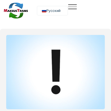
Русский
O‘zbekcha
English