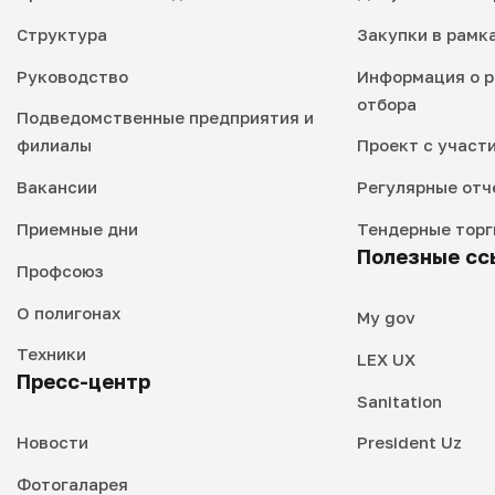
Структура
Закупки в рамк
Руководство
Информация о р
отбора
Подведомственные предприятия и
филиалы
Проект с участ
Вакансии
Регулярные отч
Приемные дни
Тендерные торг
Полезные сс
Профсоюз
О полигонах
My gov
Техники
LEX UX
Пресс-центр
Sanitation
Новости
President Uz
Фотогаларея