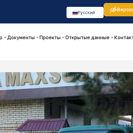
Верси
а:
Изображения:
Аа
Аа
Аа
👁
🚫
Русский
O‘zbekcha
English
р
Документы
Проекты
Открытые данные
Контак