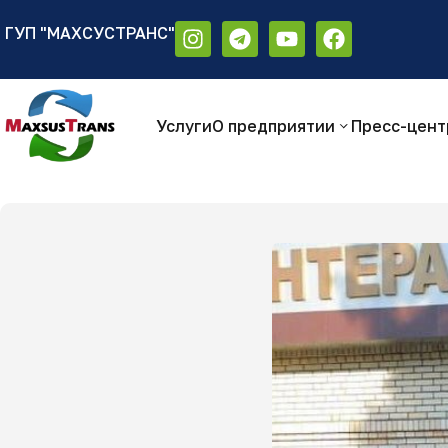
ГУП "МАХСУСТРАНС"
Аа
Размер шрифта:
Цветовая схем
Аа
Аа
Услуги
О предприятии
Пресс-цент