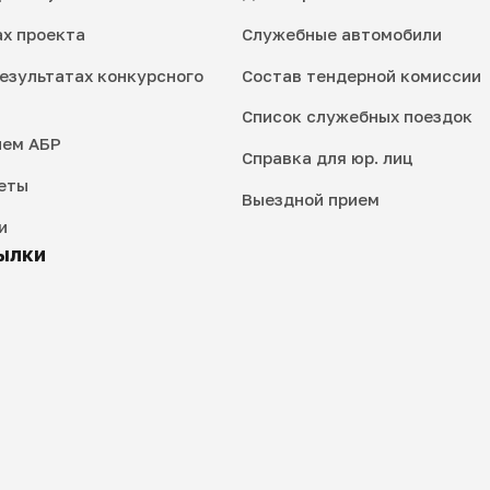
ах проекта
Служебные автомобили
езультатах конкурсного
Состав тендерной комиссии
Список служебных поездок
ием АБР
Справка для юр. лиц
еты
Выездной прием
и
ылки