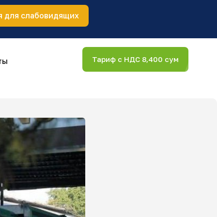
я для слабовидящих
Тариф с НДС 8,400 сум
ты