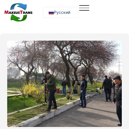
Русский
O‘zbekcha
English