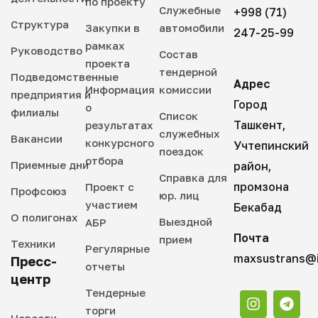
по проекту
Служебные
+998 (71)
Структура
Закупки в
автомобили
247-25-99
рамках
Руководство
Состав
проекта
тендерной
Подведомственные
Адрес
Информация
комиссии
предприятия и
Город
о
филиалы
Список
Ташкент,
результатах
служебных
Вакансии
конкурсного
Учтепинский
поездок
отбора
Приемные дни
район,
Справка для
промзона
Проект с
Профсоюз
юр. лиц
участием
Бекабад
О полигонах
Выездной
АБР
Почта
прием
Техники
Регулярные
maxsustrans@i
Пресс-
отчеты
центр
Тендерные
торги