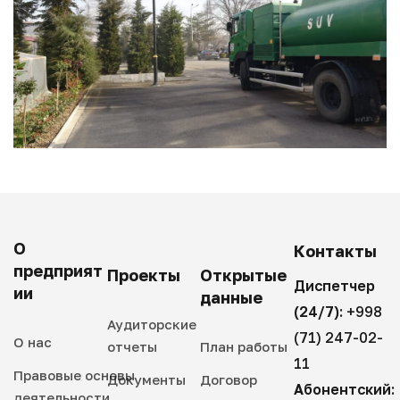
О
Контакты
предприят
Проекты
Открытые
Диспетчер
ии
данные
(24/7):
+998
Аудиторские
(71) 247-02-
О нас
отчеты
План работы
11
Правовые основы
Документы
Договор
Абонентский:
деятельности