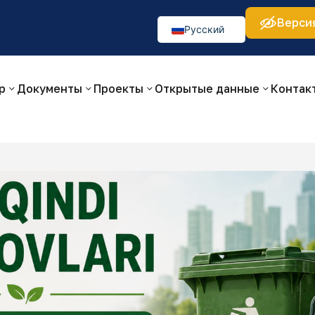
Верси
а:
Изображения:
Аа
Аа
Аа
👁
🚫
Русский
O‘zbekcha
English
р
Документы
Проекты
Открытые данные
Контак