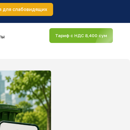
я для слабовидящих
Тариф с НДС 8,400 сум
ты