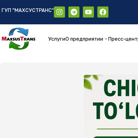
ГУП "МАХСУСТРАНС"
Аа
Размер шрифта:
Цветовая схем
Аа
Аа
Услуги
О предприятии
Пресс-цент