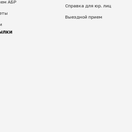
ием АБР
Справка для юр. лиц
еты
Выездной прием
и
ылки