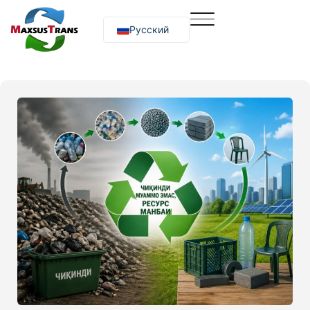
Русский
O‘zbekcha
English