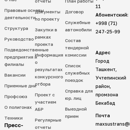
отчеты
План работы
11
Правовые основы
Документы
Договор
Абонентский:
деятельности
по проекту
Служебные
+998 (71)
Структура
Закупки в
автомобили
247-25-99
рамках
Руководство
Состав
проекта
тендерной
Подведомственные
Адрес
Информация
комиссии
предприятия и
Город
о
филиалы
Список
Ташкент,
результатах
служебных
Вакансии
конкурсного
Учтепинский
поездок
отбора
Приемные дни
район,
Справка для
промзона
Проект с
Профсоюз
юр. лиц
участием
Бекабад
О полигонах
Выездной
АБР
Почта
прием
Техники
Регулярные
maxsustrans@i
Пресс-
отчеты