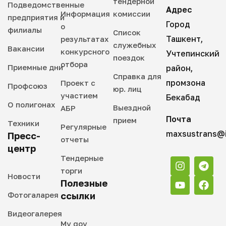
тендерной
Подведомственные
Адрес
Информация
комиссии
предприятия и
Город
о
филиалы
Список
Ташкент,
результатах
служебных
Вакансии
конкурсного
Учтепинский
поездок
отбора
Приемные дни
район,
Справка для
промзона
Проект с
Профсоюз
юр. лиц
участием
Бекабад
О полигонах
Выездной
АБР
Почта
прием
Техники
Регулярные
maxsustrans@i
Пресс-
отчеты
центр
Тендерные
торги
Новости
Полезные
Фотогаларея
ссылки
Видеогалерея
My gov