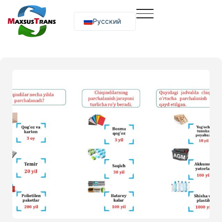
Русский
O‘zbekcha
English