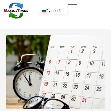
Русский
O‘zbekcha
English