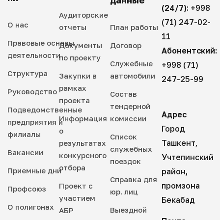
(24/7):
+998
Аудиторские
(71) 247-02-
О нас
отчеты
План работы
11
Правовые основы
Документы
Договор
Абонентский:
деятельности
по проекту
Служебные
+998 (71)
Структура
Закупки в
автомобили
247-25-99
рамках
Руководство
Состав
проекта
тендерной
Подведомственные
Адрес
Информация
комиссии
предприятия и
Город
о
филиалы
Список
Ташкент,
результатах
служебных
Вакансии
конкурсного
Учтепинский
поездок
отбора
Приемные дни
район,
Справка для
промзона
Проект с
Профсоюз
юр. лиц
участием
Бекабад
О полигонах
Выездной
АБР