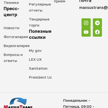
Почта
прием
Техники
Регулярные
maxsustrans@i
Пресс-
отчеты
центр
Тендерные
торги
Новости
Полезные
Фотогаларея
ссылки
Видеогалерея
My gov
Вопросы и
LEX UX
ответы
Sanitation
President Uz
Понедельник -
Пятница, 09:00 -