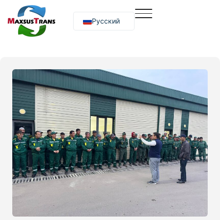
Русский
O‘zbekcha
English