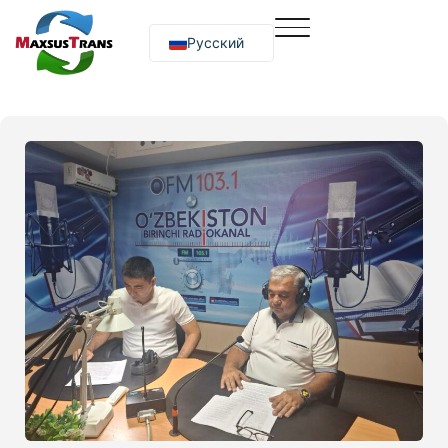
Русский
O‘zbekcha
English