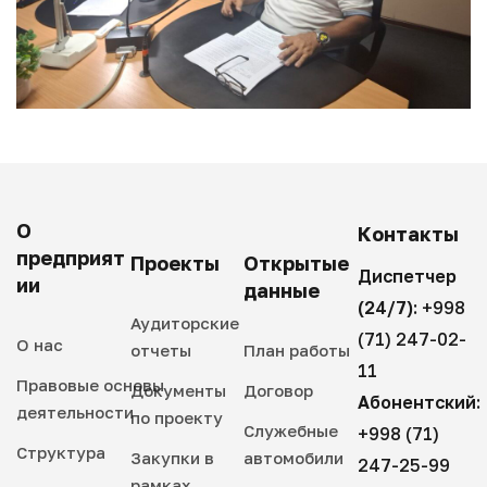
О
Контакты
предприят
Проекты
Открытые
Диспетчер
ии
данные
(24/7):
+998
Аудиторские
(71) 247-02-
О нас
отчеты
План работы
11
Правовые основы
Документы
Договор
Абонентский:
деятельности
по проекту
Служебные
+998 (71)
Структура
Закупки в
автомобили
247-25-99
рамках