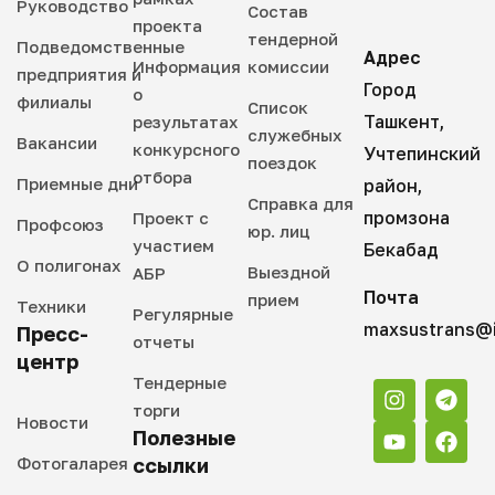
Руководство
Состав
проекта
тендерной
Подведомственные
Адрес
Информация
комиссии
предприятия и
Город
о
филиалы
Список
Ташкент,
результатах
служебных
Вакансии
конкурсного
Учтепинский
поездок
отбора
Приемные дни
район,
Справка для
промзона
Проект с
Профсоюз
юр. лиц
участием
Бекабад
О полигонах
Выездной
АБР
Почта
прием
Техники
Регулярные
maxsustrans@i
Пресс-
отчеты
центр
Тендерные
торги
Новости
Полезные
Фотогаларея
ссылки