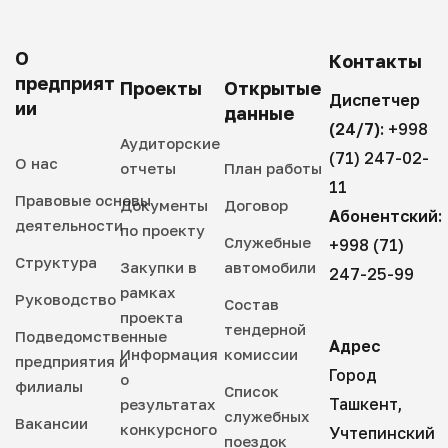
О
Контакты
предприят
Проекты
Открытые
Диспетчер
ии
данные
(24/7):
+998
Аудиторские
(71) 247-02-
О нас
отчеты
План работы
11
Правовые основы
Документы
Договор
Абонентский:
деятельности
по проекту
Служебные
+998 (71)
Структура
Закупки в
автомобили
247-25-99
рамках
Руководство
Состав
проекта
тендерной
Подведомственные
Адрес
Информация
комиссии
предприятия и
Город
о
филиалы
Список
Ташкент,
результатах
служебных
Вакансии
конкурсного
Учтепинский
поездок