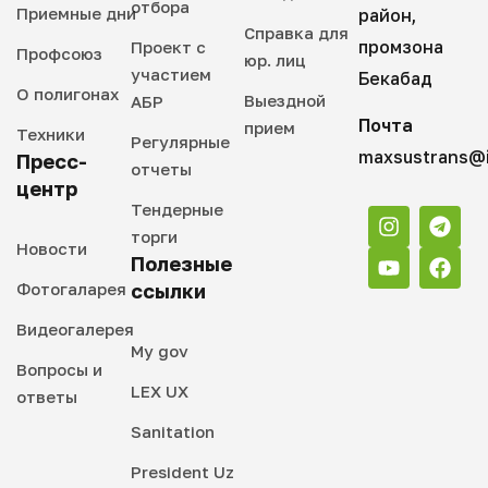
отбора
Приемные дни
район,
Справка для
промзона
Проект с
Профсоюз
юр. лиц
участием
Бекабад
О полигонах
Выездной
АБР
Почта
прием
Техники
Регулярные
maxsustrans@i
Пресс-
отчеты
центр
Тендерные
торги
Новости
Полезные
Фотогаларея
ссылки
Видеогалерея
My gov
Вопросы и
LEX UX
ответы
Sanitation
President Uz