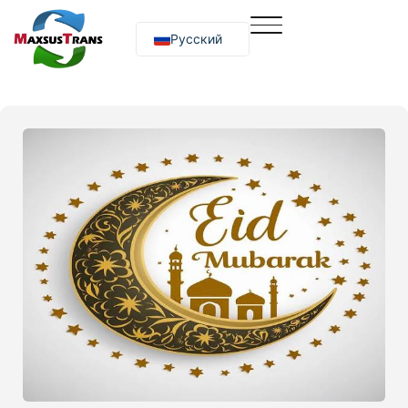
Русский
O‘zbekcha
English