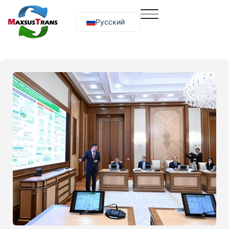
Русский
O‘zbekcha
English