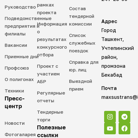
рамках
Руководство
Состав
проекта
тендерной
Подведомственные
Адрес
Информация
комиссии
предприятия и
Город
о
филиалы
Список
Ташкент,
результатах
служебных
Вакансии
конкурсного
Учтепинский
поездок
отбора
Приемные дни
район,
Справка для
промзона
Проект с
Профсоюз
юр. лиц
участием
Бекабад
О полигонах
Выездной
АБР
Почта
прием
Техники
Регулярные
maxsustrans@i
Пресс-
отчеты
центр
Тендерные
торги
Новости
Полезные
Фотогаларея
ссылки