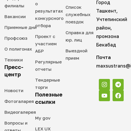
Город
о
филиалы
Список
Ташкент,
результатах
служебных
Вакансии
конкурсного
Учтепинский
поездок
отбора
Приемные дни
район,
Справка для
промзона
Проект с
Профсоюз
юр. лиц
участием
Бекабад
О полигонах
Выездной
АБР
Почта
прием
Техники
Регулярные
maxsustrans@i
Пресс-
отчеты
центр
Тендерные
торги
Новости
Полезные
Фотогаларея
ссылки
Видеогалерея
My gov
Вопросы и
LEX UX
ответы