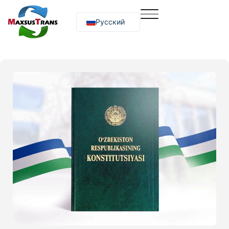
Русский
O‘zbekcha
English