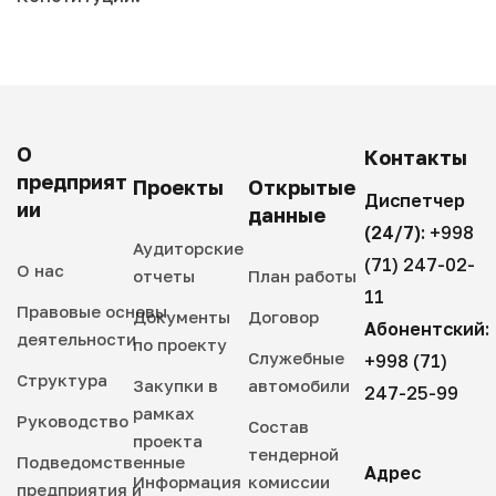
О
Контакты
предприят
Проекты
Открытые
Диспетчер
ии
данные
(24/7):
+998
Аудиторские
(71) 247-02-
О нас
отчеты
План работы
11
Правовые основы
Документы
Договор
Абонентский:
деятельности
по проекту
Служебные
+998 (71)
Структура
Закупки в
автомобили
247-25-99
рамках
Руководство
Состав
проекта
тендерной
Подведомственные
Адрес
Информация
комиссии
предприятия и