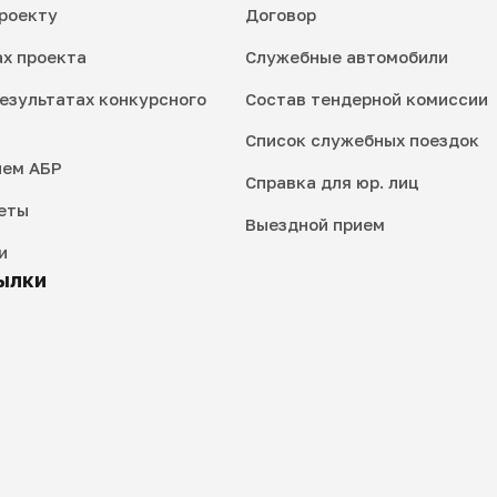
роекту
Договор
ах проекта
Служебные автомобили
езультатах конкурсного
Состав тендерной комиссии
Список служебных поездок
ием АБР
Справка для юр. лиц
еты
Выездной прием
и
ылки