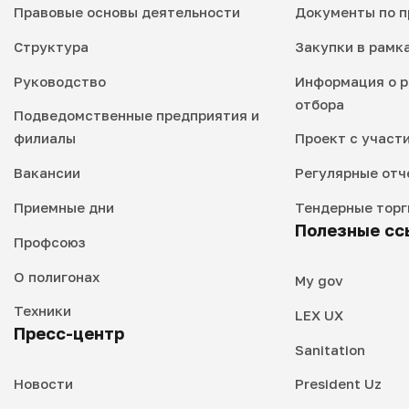
Правовые основы деятельности
Документы по п
Структура
Закупки в рамк
Руководство
Информация о р
отбора
Подведомственные предприятия и
филиалы
Проект с участ
Вакансии
Регулярные отч
Приемные дни
Тендерные торг
Полезные сс
Профсоюз
О полигонах
My gov
Техники
LEX UX
Пресс-центр
Sanitation
Новости
President Uz