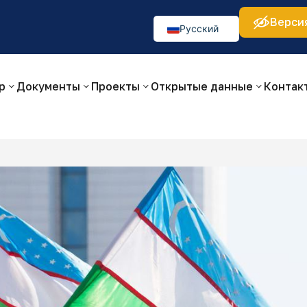
Верси
а:
Изображения:
Аа
Аа
Аа
👁
🚫
Русский
O‘zbekcha
English
р
Документы
Проекты
Открытые данные
Контак