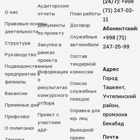
(24/7):
+998
Аудиторские
(71) 247-02-
О нас
отчеты
План работы
11
Правовые основы
Документы
Договор
Абонентский:
деятельности
по проекту
Служебные
+998 (71)
Структура
Закупки в
автомобили
247-25-99
рамках
Руководство
Состав
проекта
тендерной
Подведомственные
Адрес
Информация
комиссии
предприятия и
Город
о
филиалы
Список
Ташкент,
результатах
служебных
Вакансии
конкурсного
Учтепинский
поездок
отбора
Приемные дни
район,
Справка для
промзона
Проект с
Профсоюз
юр. лиц
участием
Бекабад
О полигонах
Выездной
АБР
Почта
прием
Техники