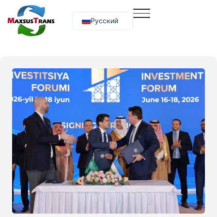
Русский
O‘zbekcha
English