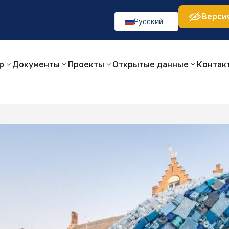
Верси
а:
Изображения:
Аа
Аа
Аа
👁
🚫
Русский
O‘zbekcha
English
р
Документы
Проекты
Открытые данные
Контак