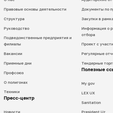
Правовые основы деятельности
Документы по п
Структура
Закупки в рамк
Руководство
Информация о р
отбора
Подведомственные предприятия и
филиалы
Проект с участ
Вакансии
Регулярные отч
Приемные дни
Тендерные торг
Полезные сс
Профсоюз
О полигонах
My gov
Техники
LEX UX
Пресс-центр
Sanitation
Новости
President Uz