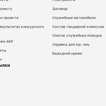
роекту
Договор
ах проекта
Служебные автомобили
езультатах конкурсного
Состав тендерной комиссии
Список служебных поездок
ием АБР
Справка для юр. лиц
еты
Выездной прием
и
ылки