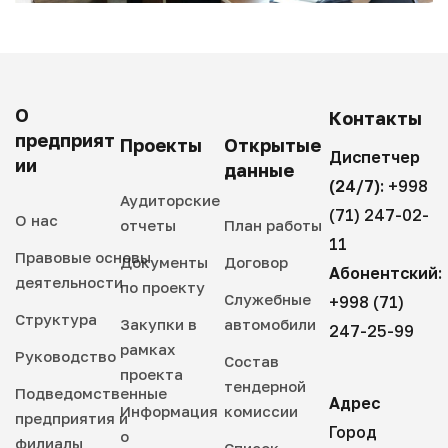
О
Контакты
предприят
Проекты
Открытые
Диспетчер
ии
данные
(24/7):
+998
Аудиторские
(71) 247-02-
О нас
отчеты
План работы
11
Правовые основы
Документы
Договор
Абонентский:
деятельности
по проекту
Служебные
+998 (71)
Структура
Закупки в
автомобили
247-25-99
рамках
Руководство
Состав
проекта
тендерной
Подведомственные
Адрес
Информация
комиссии
предприятия и
Город
о
филиалы