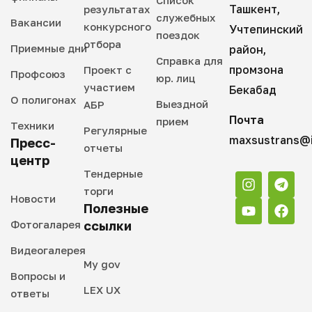
Список
Ташкент,
результатах
служебных
Вакансии
конкурсного
Учтепинский
поездок
отбора
Приемные дни
район,
Справка для
промзона
Проект с
Профсоюз
юр. лиц
участием
Бекабад
О полигонах
Выездной
АБР
Почта
прием
Техники
Регулярные
maxsustrans@i
Пресс-
отчеты
центр
Тендерные
торги
Новости
Полезные
Фотогаларея
ссылки
Видеогалерея
My gov
Вопросы и
LEX UX
ответы