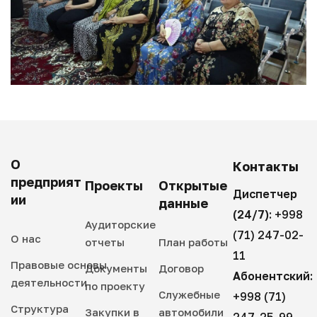
О
Контакты
предприят
Проекты
Открытые
Диспетчер
ии
данные
(24/7):
+998
Аудиторские
(71) 247-02-
О нас
отчеты
План работы
11
Правовые основы
Документы
Договор
Абонентский:
деятельности
по проекту
Служебные
+998 (71)
Структура
Закупки в
автомобили