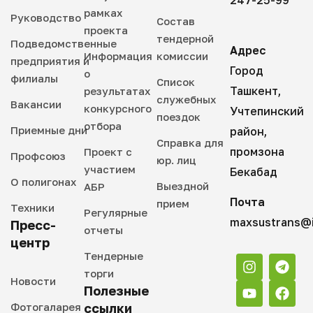
247-25-99
рамках
Руководство
Состав
проекта
тендерной
Подведомственные
Адрес
Информация
комиссии
предприятия и
Город
о
филиалы
Список
Ташкент,
результатах
служебных
Вакансии
конкурсного
Учтепинский
поездок
отбора
Приемные дни
район,
Справка для
промзона
Проект с
Профсоюз
юр. лиц
участием
Бекабад
О полигонах
Выездной
АБР
Почта
прием
Техники
Регулярные
maxsustrans@i
Пресс-
отчеты
центр
Тендерные
торги
Новости
Полезные
Фотогаларея
ссылки