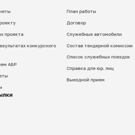
четы
План работы
роекту
Договор
ах проекта
Служебные автомобили
езультатах конкурсного
Состав тендерной комиссии
Список служебных поездок
ием АБР
Справка для юр. лиц
еты
Выездной прием
и
ылки