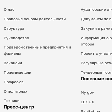
О нас
Аудиторские от
Правовые основы деятельности
Документы по п
Структура
Закупки в рамк
Руководство
Информация о р
отбора
Подведомственные предприятия и
филиалы
Проект с участ
Вакансии
Регулярные отч
Приемные дни
Тендерные торг
Полезные сс
Профсоюз
О полигонах
My gov
Техники
LEX UX
Пресс-центр
Sanitation