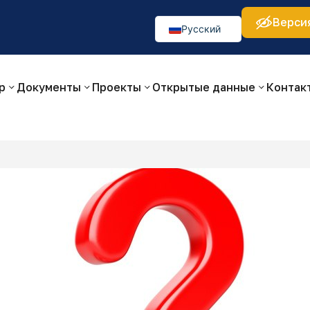
Верси
а:
Изображения:
Аа
Аа
Аа
👁
🚫
Русский
O‘zbekcha
English
р
Документы
Проекты
Открытые данные
Контак