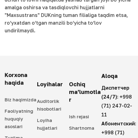
amalga oshirsa va tasdiqlovchi hujjatlarni
"Maxsustrans" DUKning tuman filialiga taqdim etsa,
ro‘yxatdan o‘tgan manzili bo‘yicha to‘lov
undirilmaydi.
Korxona
Aloqa
haqida
Loyihalar
Ochiq
Диспетчер
ma'lumotla
(24/7):
+998
r
Biz haqimizda
Auditorlik
(71) 247-02-
hisobotlari
Faoliyatning
11
Ish rejasi
huquqiy
Loyiha
Абонентский:
asoslari
hujjatlari
Shartnoma
+998 (71)
Tuzilma