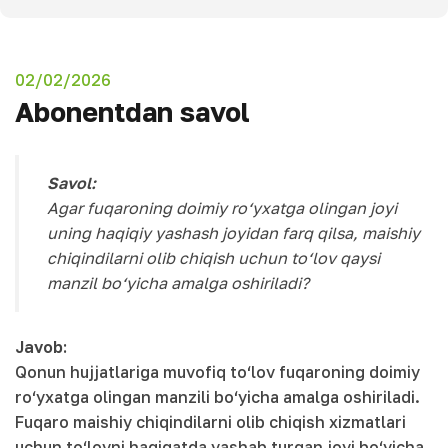
02/02/2026
Abonentdan savol
Savol:
Agar fuqaroning doimiy ro‘yxatga olingan joyi
uning haqiqiy yashash joyidan farq qilsa, maishiy
chiqindilarni olib chiqish uchun to‘lov qaysi
manzil bo‘yicha amalga oshiriladi?
Javob:
Qonun hujjatlariga muvofiq to‘lov fuqaroning doimiy
ro‘yxatga olingan manzili bo‘yicha amalga oshiriladi.
Fuqaro maishiy chiqindilarni olib chiqish xizmatlari
uchun to‘lovni haqiqatda yashab turgan joyi bo‘yicha