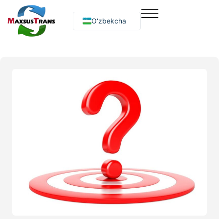
O‘zbekcha
Русский
English