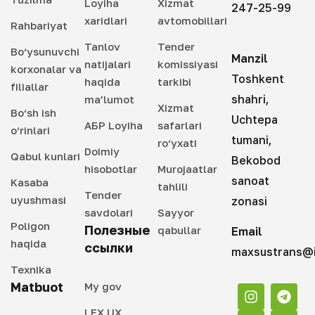
Loyiha
Xizmat
247-25-99
xaridlari
avtomobillari
Rahbariyat
Tanlov
Tender
Bo‘ysunuvchi
Manzil
natijalari
komissiyasi
korxonalar va
Toshkent
haqida
tarkibi
filiallar
shahri,
ma’lumot
Xizmat
Bo‘sh ish
Uchtepa
АБР Loyiha
safarlari
o‘rinlari
tumani,
ro‘yxati
Doimiy
Qabul kunlari
Bekobod
hisobotlar
Murojaatlar
sanoat
Kasaba
tahlili
Tender
uyushmasi
zonasi
savdolari
Sayyor
Poligon
Полезные
qabullar
Email
haqida
ссылки
maxsustrans@i
Texnika
Matbuot
My gov
LEX UX