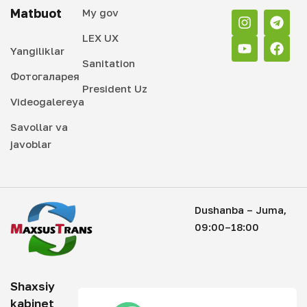
Matbuot
My gov
LEX UX
Yangiliklar
Sanitation
Фотогаларея
President Uz
Videogalereya
Savollar va
javoblar
Dushanba – Juma,
09:00–18:00
Shaxsiy
kabinet