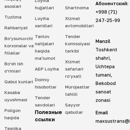
Loyiha
Абонентский:
asoslari
hujjatlari
Shartnoma
+998 (71)
Tuzilma
Loyiha
Xizmat
247-25-99
xaridlari
avtomobillari
Rahbariyat
Tanlov
Tender
Bo‘ysunuvchi
Manzil
natijalari
komissiyasi
korxonalar va
Toshkent
haqida
tarkibi
filiallar
shahri,
ma’lumot
Xizmat
Bo‘sh ish
Uchtepa
АБР Loyiha
safarlari
o‘rinlari
tumani,
ro‘yxati
Doimiy
Qabul kunlari
Bekobod
hisobotlar
Murojaatlar
sanoat
Kasaba
tahlili
Tender
uyushmasi
zonasi
savdolari
Sayyor
Poligon
Полезные
qabullar
Email
haqida
ссылки
maxsustrans@i
Texnika