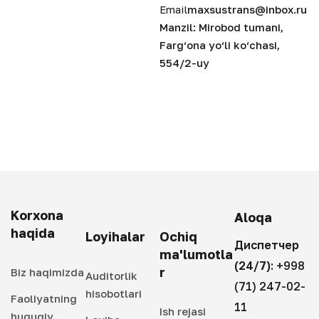
Email
maxsustrans@inbox.ru
Manzil: Mirobod tumani,
Farg‘ona yo‘li ko‘chasi,
554/2-uy
Korxona
Aloqa
haqida
Loyihalar
Ochiq
Диспетчер
ma'lumotla
(24/7):
+998
r
Biz haqimizda
Auditorlik
(71) 247-02-
hisobotlari
Faoliyatning
11
Ish rejasi
huquqiy