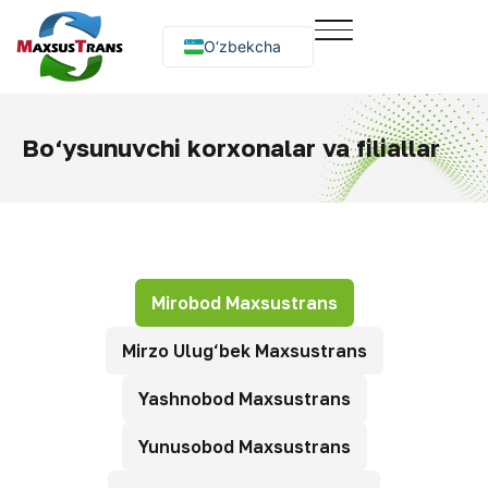
O‘zbekcha
Русский
English
Bo‘ysunuvchi korxonalar va filiallar
Mirobod Maxsustrans
Mirzo Ulug‘bek Maxsustrans
Yashnobod Maxsustrans
Yunusobod Maxsustrans