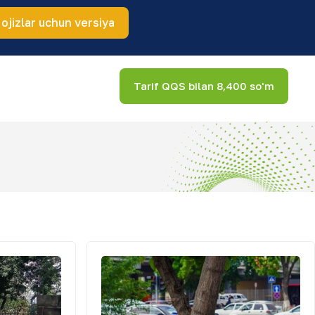
 ojizlar uchun versiya
Tarif QQS bilan 8,400 so'm