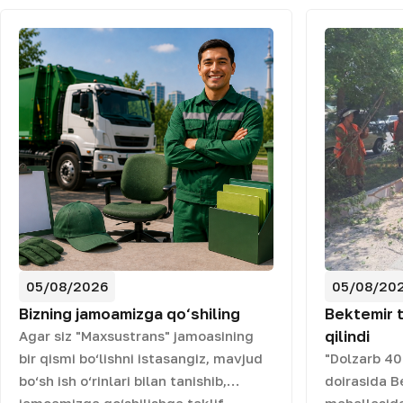
05/08/2026
05/08/20
Bizning jamoamizga qo‘shiling
Bektemir 
qilindi
Agar siz "Maxsustrans" jamoasining
bir qismi bo‘lishni istasangiz, mavjud
"Dolzarb 40 
bo‘sh ish o‘rinlari bilan tanishib,
doirasida B