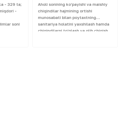
a - 329 ta;
Aholi sonining ko‘payishi va maishiy
miqdori -
chiqindilar hajmining ortishi
munosabati bilan poytaxtning
imlar soni
sanitariya holatini yaxshilash hamda
chiqindilarni to‘plash va olib chiqish
xizmatlari sifatini oshirishga
davom
qaratilgan zamonaviy konteyner
maydonchasini yaratish loyihasi
amalga oshirilmoqda. Yunusobod
tumani "Buyuk Turon" mahallasida
"Obod mahalla va mehr oyligi" hamda
"Dolzarb 40 kunlik" tadbirlari
doirasida A.Qodiriy ko‘chasida qattiq
maishiy chiqindilarni yig‘ish uchun
yangi maydoncha qurilmoqda. Yangi
maydoncha qurilishi chiqindilarni
boshqarish tizimini yanada samarali
tashkil etish, sanitariya-ekologik