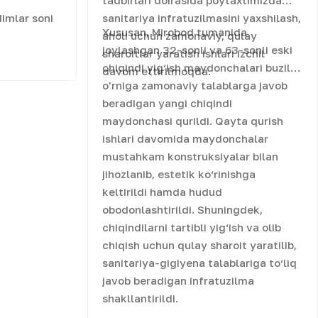
tadbirlari doirasida poytaxtimizda
imlar soni
sanitariya infratuzilmasini yaxshilash,
Xususan, Mirobod tumanida
aholi uchun zamonaviy, qulay
joylashgan 32-sonli va 63-sonli eski
sharoitlar yaratish ishlari izchil
chiqindi yig‘ish maydonchalari buzilib,
davom
davom ettirilmoqda.
o'rniga zamonaviy talablarga javob
beradigan yangi chiqindi
maydonchasi qurildi. Qayta qurish
ishlari davomida maydonchalar
mustahkam konstruksiyalar bilan
jihozlanib, estetik ko‘rinishga
keltirildi hamda hudud
obodonlashtirildi. Shuningdek,
chiqindilarni tartibli yig‘ish va olib
chiqish uchun qulay sharoit yaratilib,
sanitariya-gigiyena talablariga to‘liq
javob beradigan infratuzilma
shakllantirildi.