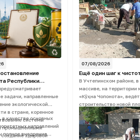
26
07/08/2026
постановление
Ещё один шаг к чистот
та Республики
В Учтепинском районе, в
н «О мерах по
предусматривает
массиве, на территории 
ю эффективности
е задачи, направленные
«Кўҳна Чопонота», ведёт
ия опасными
ение экологической
строительство новой пл
».
ти в стране, коренное
сбора бытовых отходов. 
, в качестве основных
твование системы
завершения строительны
иоритетных направлений
я промышленными
для жителей будет созд
ы полное внедрение
 создание здоровой
комфортное пространств