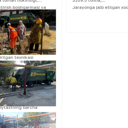
 tuman hokimligi,
3109.5 tonna;
tirish boshqarmasi va
Jarayonga jalb etilgan xod
s" DUK vakillari
825 nafarni tashkil etadi.
hashar o‘tkazildi. Tadbir
ahalla hududini sanitar
Obodonlashtirish ishlari 
lari amalga oshirildi.
etmoqda.
olgan maishiy va boshqa
 "Maxsustrans" DUKning
irilgan texnikasi
ig‘ib olindi va o‘z vaqtida
ketildi, bu esa hududning
olatini yaxshilash va
rining tozaligini
imkonini berdi. Bunday
Dolzarb 40 kunlik"
oytaxtning barcha
 qulay ekologik muhitni
odonlashtirish darajasini