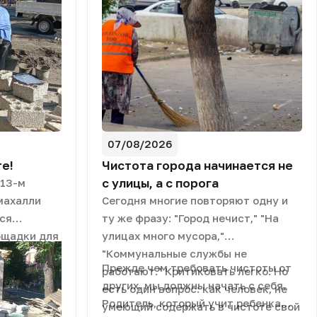
07/08/2026
е!
Чистота города начинается не
с улицы, а с порога
 13-м
махалли
Сегодня многие повторяют одну и
ся
ту же фразу: "Город нечист," "На
ощадки для
улицах много мусора,"
После
"Коммунальные службы не
Прежде чем требовать чистоты от
х работ
работают." Критиковать легко. Но
других, мы должны начать с себя.
ано более
есть один вопрос: как человек, не
Родитель, который учит ребенка
о для
умеющий содержать в чистоте свой