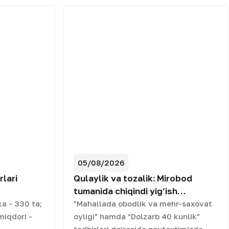
05/08/2026
rlari
Qulaylik va tozalik: Mirobod
tumanida chiqindi yig‘ish
maydonlari modernizatsiya qilindi
a - 330 ta;
"Mahallada obodlik va mehr-saxovat
miqdori -
oyligi" hamda "Dolzarb 40 kunlik"