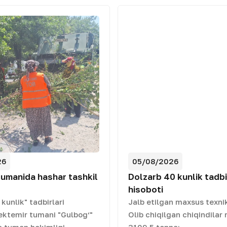
26
05/08/2026
tumanida hashar tashkil
Dolzarb 40 kunlik tadbi
hisoboti
kunlik" tadbirlari
Jalb etilgan maxsus texnik
ektemir tumani "Gulbog‘"
Olib chiqilgan chiqindilar 