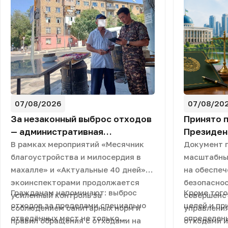
07/08/2026
07/08/20
За незаконный выброс отходов
Принято 
— административная
Президен
ответственность
Узбекиста
В рамках мероприятий «Месячник
Документ 
повышени
благоустройства и милосердия в
масштабны
управлен
махалле» и «Актуальные 40 дней»
на обеспеч
отходами
экоинспекторами продолжается
безопаснос
Гражданам напоминают: выброс
Кроме того
усиленный контроль за
совершенс
отходов за пределами специально
целей и пр
соблюдением санитарных норм и
управлени
отведённых мест не только
определен
правил обращения с отходами на
отходами и