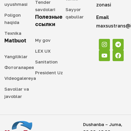
Tender
uyushmasi
zonasi
savdolari
Sayyor
Poligon
Полезные
qabullar
Email
haqida
ссылки
maxsustrans@i
Texnika
Matbuot
My gov
LEX UX
Yangiliklar
Sanitation
Фотогаларея
President Uz
Videogalereya
Savollar va
javoblar
Dushanba – Juma,