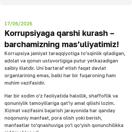
17/06/2026
Korrupsiyaga qarshi kurash –
barchamizning mas’uliyatimiz!
Korrupsiya jamiyat taraqqiyotiga to'sqinlik qiladigan,
adolat va qonun ustuvorligiga putur yetkazadigan
salbiy illatdir. Uni bartaraf etish faqat davlat
organlarining emas, balki har bir fuqaroning ham
muhim vazifasidir.
Har bir xodim o‘z faoliyatida halollik, shaffoflik va
qonuniylik tamoyillariga qat’iy amal qilishi lozim.
Xizmat vazifasini bajarish jarayonida har qanday
noqonuniy manfaat, pora olish yoki berish,
manfaatlar to‘qnashuviga yo‘l qo‘yish qonunchilikka