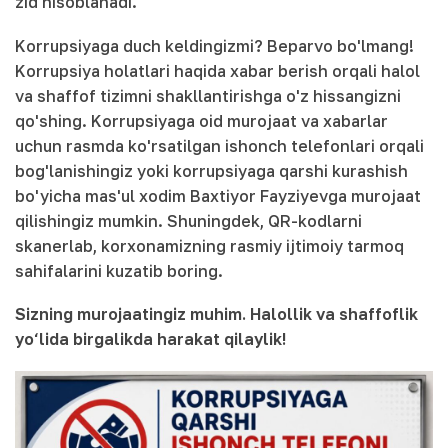
zid hisoblanadi.
Korrupsiyaga duch keldingizmi? Beparvo bo'lmang!
Korrupsiya holatlari haqida xabar berish orqali halol
va shaffof tizimni shakllantirishga o'z hissangizni
qo'shing. Korrupsiyaga oid murojaat va xabarlar
uchun rasmda ko'rsatilgan ishonch telefonlari orqali
bog'lanishingiz yoki korrupsiyaga qarshi kurashish
bo'yicha mas'ul xodim Baxtiyor Fayziyevga murojaat
qilishingiz mumkin. Shuningdek, QR-kodlarni
skanerlab, korxonamizning rasmiy ijtimoiy tarmoq
sahifalarini kuzatib boring.
Sizning murojaatingiz muhim. Halollik va shaffoflik
yo‘lida birgalikda harakat qilaylik!