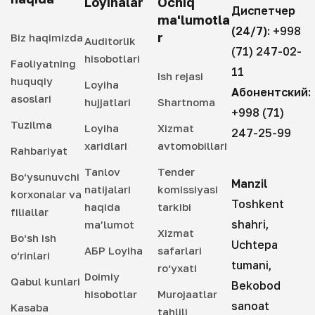
Loyihalar
Ochiq
Диспетчер
ma'lumotla
(24/7):
+998
r
Biz haqimizda
Auditorlik
(71) 247-02-
hisobotlari
Faoliyatning
11
Ish rejasi
huquqiy
Loyiha
Абонентский:
asoslari
hujjatlari
Shartnoma
+998 (71)
Tuzilma
Loyiha
Xizmat
247-25-99
xaridlari
avtomobillari
Rahbariyat
Tanlov
Tender
Bo‘ysunuvchi
Manzil
natijalari
komissiyasi
korxonalar va
Toshkent
haqida
tarkibi
filiallar
shahri,
ma’lumot
Xizmat
Bo‘sh ish
Uchtepa
АБР Loyiha
safarlari
o‘rinlari
tumani,
ro‘yxati
Doimiy
Qabul kunlari
Bekobod
hisobotlar
Murojaatlar
sanoat
Kasaba
tahlili