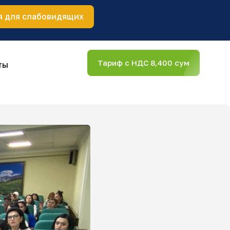
я для слабовидящих
Тариф с НДС 8,400 сум
ты