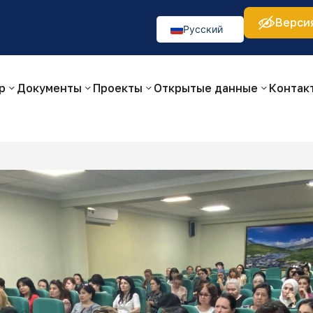
Верси
а:
Изображения:
Аа
Аа
Аа
👁
🚫
Русский
O‘zbekcha
English
р
Документы
Проекты
Открытые данные
Контак