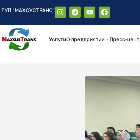
ГУП "МАХСУСТРАНС"
Аа
Размер шрифта:
Цветовая схем
Аа
Аа
Услуги
О предприятии
Пресс-цент