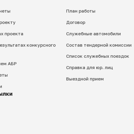
четы
План работы
роекту
Договор
ах проекта
Служебные автомобили
езультатах конкурсного
Состав тендерной комиссии
Список служебных поездок
ием АБР
Справка для юр. лиц
еты
Выездной прием
и
ылки