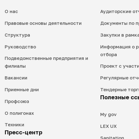
О нас
Аудиторские от
Правовые основы деятельности
Документы по п
Структура
Закупки в рамк
Руководство
Информация о р
отбора
Подведомственные предприятия и
филиалы
Проект с участ
Вакансии
Регулярные отч
Приемные дни
Тендерные торг
Полезные сс
Профсоюз
О полигонах
My gov
Техники
LEX UX
Пресс-центр
Sanitation