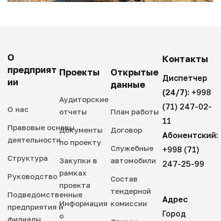
О
Контакты
предприят
Проекты
Открытые
Диспетчер
ии
данные
(24/7):
+998
Аудиторские
(71) 247-02-
О нас
отчеты
План работы
11
Правовые основы
Документы
Договор
Абонентский:
деятельности
по проекту
Служебные
+998 (71)
Структура
Закупки в
автомобили
247-25-99
рамках
Руководство
Состав
проекта
тендерной
Подведомственные
Адрес
Информация
комиссии
предприятия и
Город
о
филиалы