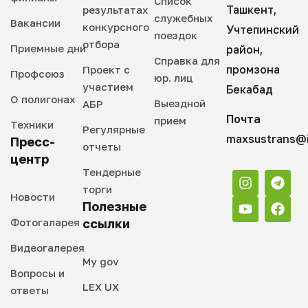
Список
Ташкент,
результатах
служебных
Вакансии
конкурсного
Учтепинский
поездок
отбора
Приемные дни
район,
Справка для
промзона
Проект с
Профсоюз
юр. лиц
участием
Бекабад
О полигонах
Выездной
АБР
Почта
прием
Техники
Регулярные
maxsustrans@i
Пресс-
отчеты
центр
Тендерные
торги
Новости
Полезные
Фотогаларея
ссылки
Видеогалерея
My gov
Вопросы и
LEX UX
ответы