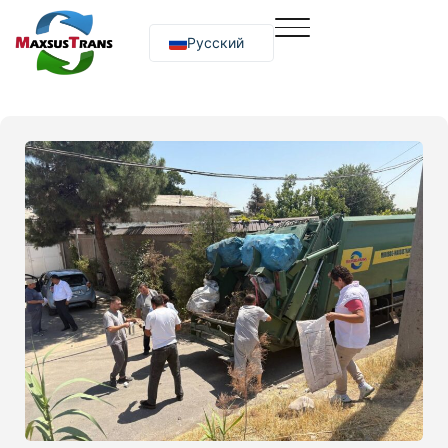
Русский
O‘zbekcha
English