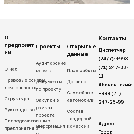
О
Контакты
предприят
Проекты
Открытые
Диспетчер
ии
данные
(24/7):
+998
Аудиторские
(71) 247-02-
О нас
отчеты
План работы
11
Правовые основы
Документы
Договор
Абонентский:
деятельности
по проекту
Служебные
+998 (71)
Структура
Закупки в
автомобили
247-25-99
рамках
Руководство
Состав
проекта
тендерной
Подведомственные
Адрес
Информация
комиссии
предприятия и
Город
о