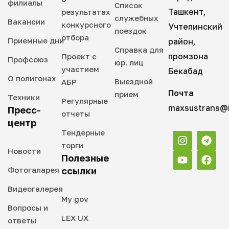
филиалы
Список
Ташкент,
результатах
служебных
Вакансии
конкурсного
Учтепинский
поездок
отбора
Приемные дни
район,
Справка для
промзона
Проект с
Профсоюз
юр. лиц
участием
Бекабад
О полигонах
Выездной
АБР
Почта
прием
Техники
Регулярные
maxsustrans@i
Пресс-
отчеты
центр
Тендерные
торги
Новости
Полезные
Фотогаларея
ссылки
Видеогалерея
My gov
Вопросы и
LEX UX
ответы