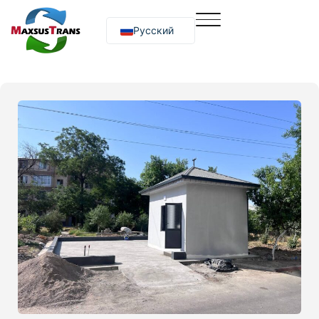
Русский
O‘zbekcha
English