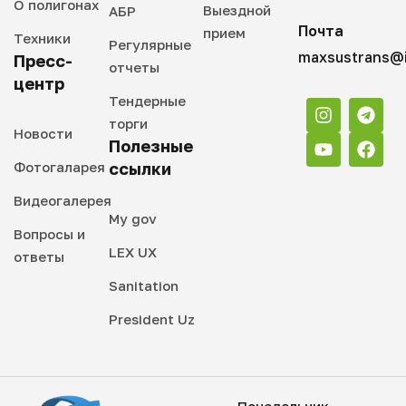
О полигонах
Выездной
АБР
Почта
прием
Техники
Регулярные
maxsustrans@i
Пресс-
отчеты
центр
Тендерные
торги
Новости
Полезные
Фотогаларея
ссылки
Видеогалерея
My gov
Вопросы и
LEX UX
ответы
Sanitation
President Uz
Понедельник -