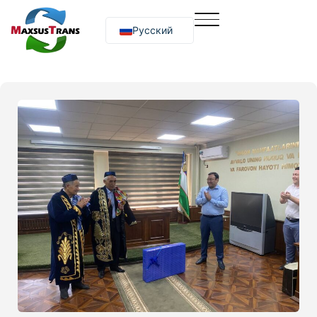
Русский
O‘zbekcha
English