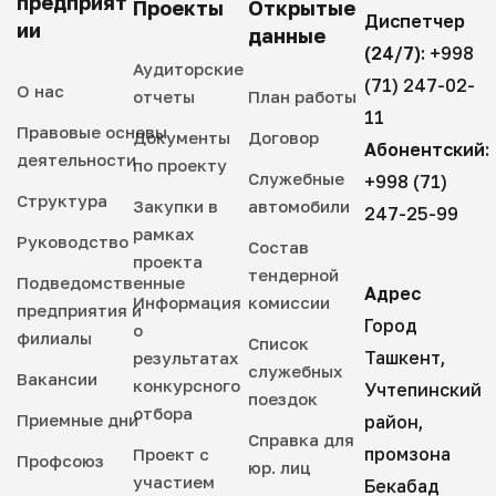
предприят
Проекты
Открытые
Диспетчер
ии
данные
(24/7):
+998
Аудиторские
(71) 247-02-
О нас
отчеты
План работы
11
Правовые основы
Документы
Договор
Абонентский:
деятельности
по проекту
Служебные
+998 (71)
Структура
Закупки в
автомобили
247-25-99
рамках
Руководство
Состав
проекта
тендерной
Подведомственные
Адрес
Информация
комиссии
предприятия и
Город
о
филиалы
Список
Ташкент,
результатах
служебных
Вакансии
конкурсного
Учтепинский
поездок
отбора
Приемные дни
район,
Справка для
промзона
Проект с
Профсоюз
юр. лиц
участием
Бекабад