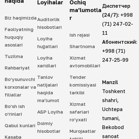
haqida
Loyihalar
Ochiq
Диспетчер
ma'lumotla
(24/7):
+998
r
Biz haqimizda
Auditorlik
(71) 247-02-
hisobotlari
Faoliyatning
11
Ish rejasi
huquqiy
Loyiha
Абонентский:
asoslari
hujjatlari
Shartnoma
+998 (71)
Tuzilma
Loyiha
Xizmat
247-25-99
xaridlari
avtomobillari
Rahbariyat
Tanlov
Tender
Bo‘ysunuvchi
Manzil
natijalari
komissiyasi
korxonalar va
Toshkent
haqida
tarkibi
filiallar
shahri,
ma’lumot
Xizmat
Bo‘sh ish
Uchtepa
АБР Loyiha
safarlari
o‘rinlari
tumani,
ro‘yxati
Doimiy
Qabul kunlari
Bekobod
hisobotlar
Murojaatlar
sanoat
Kasaba
tahlili