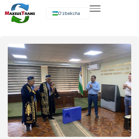
O‘zbekcha
Русский
English