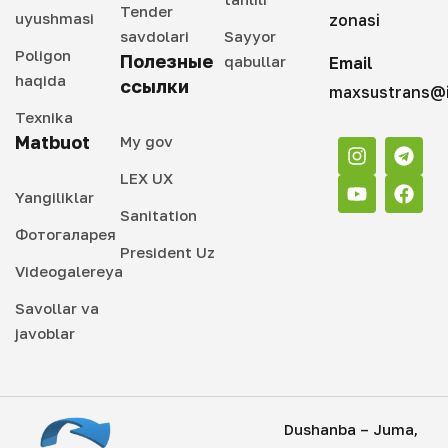
Tender
uyushmasi
zonasi
savdolari
Sayyor
Poligon
Полезные
qabullar
Email
haqida
ссылки
maxsustrans@i
Texnika
Matbuot
My gov
LEX UX
Yangiliklar
Sanitation
Фотогаларея
President Uz
Videogalereya
Savollar va
javoblar
Dushanba – Juma,