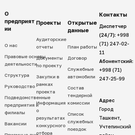
О
Контакты
предприят
Проекты
Открытые
Диспетчер
ии
данные
(24/7):
+998
Аудиторские
(71) 247-02-
О нас
отчеты
План работы
11
Правовые основы
Документы
Договор
Абонентский:
деятельности
по проекту
Служебные
+998 (71)
Структура
Закупки в
автомобили
247-25-99
рамках
Руководство
Состав
проекта
тендерной
Подведомственные
Адрес
Информация
комиссии
предприятия и
Город
о
филиалы
Список
Ташкент,
результатах
служебных
Вакансии
конкурсного
Учтепинский
поездок
отбора
Приемные дни