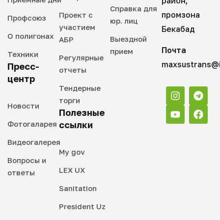
район,
Справка для
промзона
Проект с
Профсоюз
юр. лиц
участием
Бекабад
О полигонах
Выездной
АБР
Почта
прием
Техники
Регулярные
maxsustrans@i
Пресс-
отчеты
центр
Тендерные
торги
Новости
Полезные
Фотогаларея
ссылки
Видеогалерея
My gov
Вопросы и
LEX UX
ответы
Sanitation
President Uz