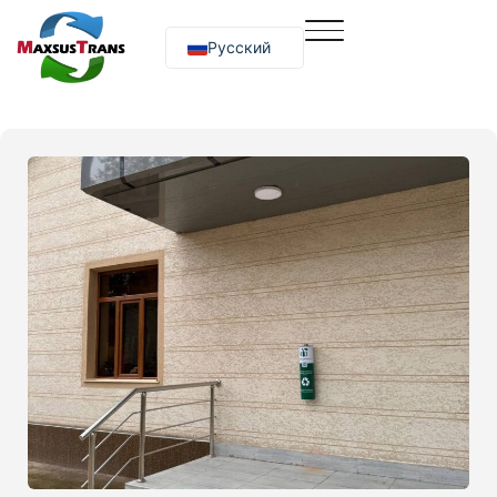
Русский
O‘zbekcha
English