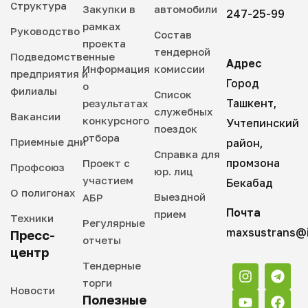
Структура
Закупки в
автомобили
247-25-99
рамках
Руководство
Состав
проекта
тендерной
Подведомственные
Адрес
Информация
комиссии
предприятия и
Город
о
филиалы
Список
Ташкент,
результатах
служебных
Вакансии
конкурсного
Учтепинский
поездок
отбора
Приемные дни
район,
Справка для
промзона
Проект с
Профсоюз
юр. лиц
участием
Бекабад
О полигонах
Выездной
АБР
Почта
прием
Техники
Регулярные
maxsustrans@i
Пресс-
отчеты
центр
Тендерные
торги
Новости
Полезные