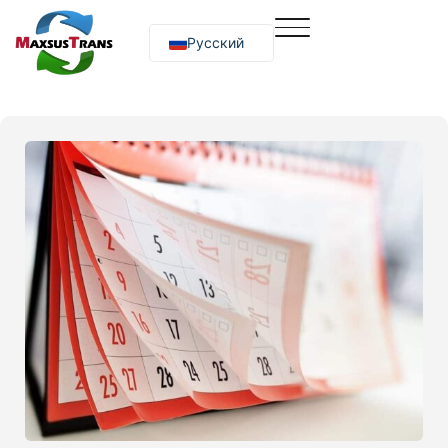
Русский
O‘zbekcha
English