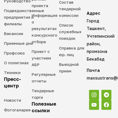
Руководство
Состав
проекта
тендерной
Подведомственные
Адрес
Информация
комиссии
предприятия и
Город
о
филиалы
Список
Ташкент,
результатах
служебных
Вакансии
конкурсного
Учтепинский
поездок
отбора
Приемные дни
район,
Справка для
промзона
Проект с
Профсоюз
юр. лиц
участием
Бекабад
О полигонах
Выездной
АБР
Почта
прием
Техники
Регулярные
maxsustrans@i
Пресс-
отчеты
центр
Тендерные
торги
Новости
Полезные
Фотогаларея
ссылки