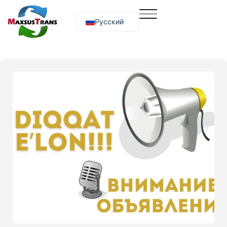
Русский
O‘zbekcha
English