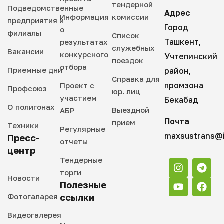
тендерной
Подведомственные
Адрес
Информация
комиссии
предприятия и
Город
о
филиалы
Список
Ташкент,
результатах
служебных
Вакансии
конкурсного
Учтепинский
поездок
отбора
Приемные дни
район,
Справка для
промзона
Проект с
Профсоюз
юр. лиц
участием
Бекабад
О полигонах
Выездной
АБР
Почта
прием
Техники
Регулярные
maxsustrans@i
Пресс-
отчеты
центр
Тендерные
торги
Новости
Полезные
Фотогаларея
ссылки
Видеогалерея