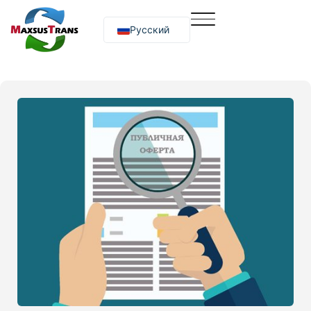
Русский
O‘zbekcha
English