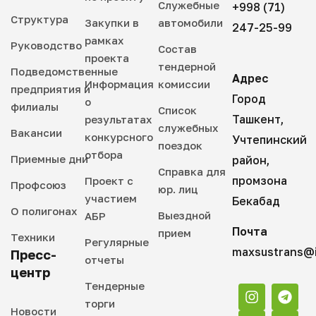
Служебные
+998 (71)
Структура
Закупки в
автомобили
247-25-99
рамках
Руководство
Состав
проекта
тендерной
Подведомственные
Адрес
Информация
комиссии
предприятия и
Город
о
филиалы
Список
Ташкент,
результатах
служебных
Вакансии
конкурсного
Учтепинский
поездок
отбора
Приемные дни
район,
Справка для
промзона
Проект с
Профсоюз
юр. лиц
участием
Бекабад
О полигонах
Выездной
АБР
Почта
прием
Техники
Регулярные
maxsustrans@i
Пресс-
отчеты
центр
Тендерные
торги
Новости