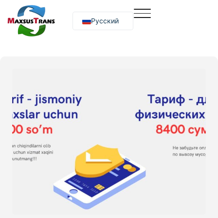
Русский
O‘zbekcha
English