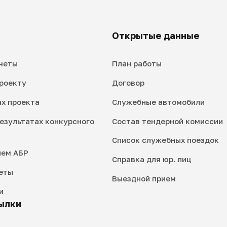
Открытые данные
четы
План работы
роекту
Договор
ах проекта
Служебные автомобили
езультатах конкурсного
Состав тендерной комиссии
Список служебных поездок
ием АБР
Справка для юр. лиц
еты
Выездной прием
и
ылки