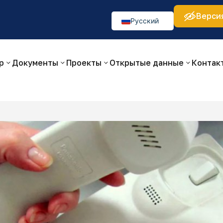
Верси
а:
Изображения:
Аа
Аа
Аа
👁
🚫
Русский
O‘zbekcha
English
р
Документы
Проекты
Открытые данные
Контак